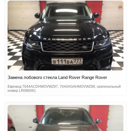
Замена лобового стекла Land Rover Range Rover
Еврокод 7044ACDHMOVWZ97, 7044AGAHMOVWZ98, оригинальный
номер LR086061